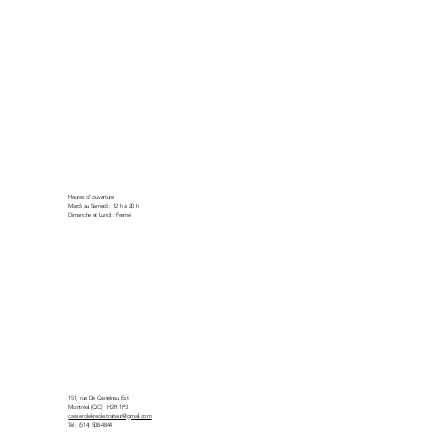
Heures d'ouverture
Mardi au Samedi : 12 h à 20 h
Dimanche et Lundi : Fermé
151, rue De Castelnau Est
Montréal (QC) H2R 1P3
casserolekreole.traiteur@gmail.com
Tél : (514) 508-4844