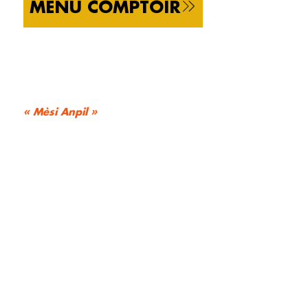
MENU COMPTOIR
« Mèsi Anpil »
à très bientôt.